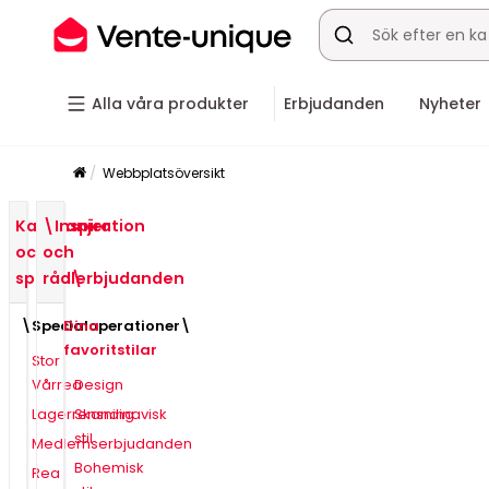
Alla våra produkter
Erbjudanden
Nyheter
Webbplatsöversikt
Kampanjer
\Inspiration
och
och
specialerbjudanden
råd\
\Specialoperationer\
Dina
favoritstilar
Stor
Vårrea
Design
Lagerrensning
Skandinavisk
stil
Medlemserbjudanden
Bohemisk
Rea