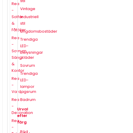
stil
Rea
Vintage
-
Soffor
Industriell
&
stil
Fåtöljer
Ungdomsbostäder
Rea
Trendiga
-
LED-
Sovrum,
belysningar
Sängkläder
-
&
Sovrum
Kontor
Trendiga
Rea
LED-
-
lampor
Vardagsrum
-
Rea
Badrum
-
Urval
Dekoration
efter
Rea
färg
-
Röd