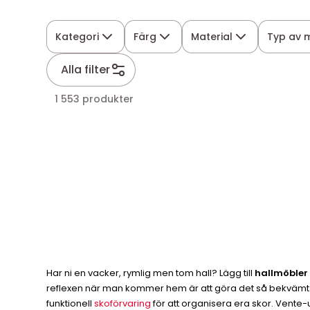
Kategori
Färg
Material
Typ av 
Alla filter
1 553 produkter
Har ni en vacker, rymlig men tom hall? Lägg till
hallmöbler
reflexen när man kommer hem är att göra det så bekvämt som
funktionell
skoförvaring
för att organisera era skor. Vente-u