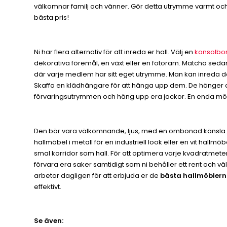
välkomnar familj och vänner. Gör detta utrymme varmt och tr
bästa pris!
Ni har flera alternativ för att inreda er hall. Välj en
konsolbo
dekorativa föremål, en växt eller en fotoram. Matcha sedan
där varje medlem har sitt eget utrymme. Man kan inreda d
Skaffa en klädhängare för att hänga upp dem. De hänger där 
förvaringsutrymmen och häng upp era jackor. En enda möbel
Den bör vara välkomnande, ljus, med en ombonad känsla. Beroe
hallmöbel i metall för en industriell look eller en vit hall
smal korridor som hall. För att optimera varje kvadratmete
förvara era saker samtidigt som ni behåller ett rent och vä
arbetar dagligen för att erbjuda er de
bästa hallmöblerna 
effektivt.
Se även: