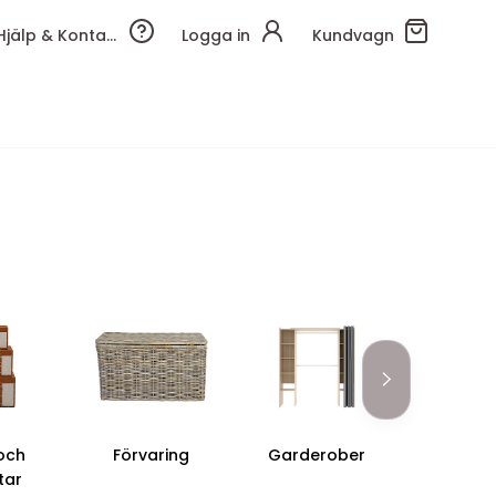
Hjälp & Kontakt
Logga in
Kundvagn
 och
Förvaring
Garderober
Bänkar
tar
sängbä