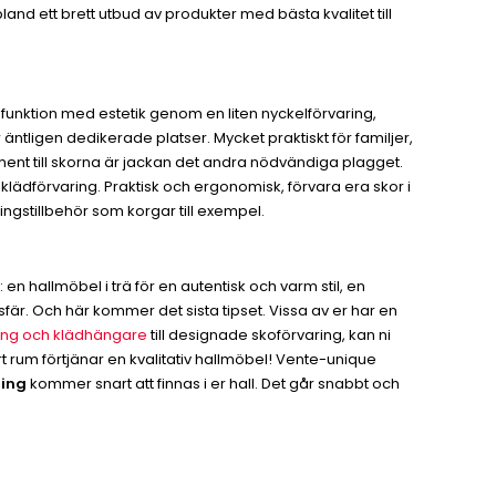
and ett brett utbud av produkter med bästa kvalitet till
ra funktion med estetik genom en liten nyckelförvaring,
ntligen dedikerade platser. Mycket praktiskt för familjer,
ent till skorna är jackan det andra nödvändiga plagget.
 klädförvaring. Praktisk och ergonomisk, förvara era skor i
ngstillbehör som korgar till exempel.
en hallmöbel i trä för en autentisk och varm stil, en
osfär. Och här kommer det sista tipset. Vissa av er har en
ring och klädhängare
till designade skoförvaring, kan ni
rt rum förtjänar en kvalitativ hallmöbel! Vente-unique
ring
kommer snart att finnas i er hall. Det går snabbt och