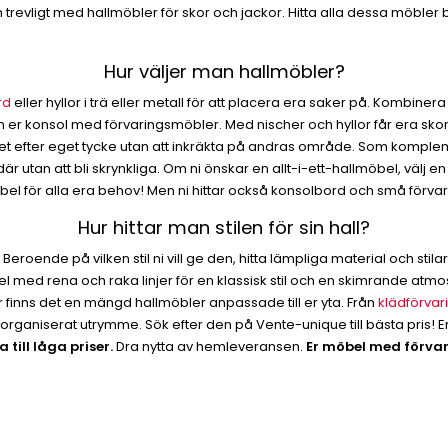
evligt med hallmöbler för skor och jackor. Hitta alla dessa möbler bl
Hur väljer man hallmöbler?
rd
eller hyllor i trä eller metall för att placera era saker på. Kombine
 er konsol med förvaringsmöbler. Med nischer och hyllor får era skor ä
et efter eget tycke utan att inkräkta på andras område. Som komplem
utan att bli skrynkliga. Om ni önskar en allt-i-ett-hallmöbel, välj en
 för alla era behov! Men ni hittar också konsolbord och små förvari
Hur hittar man stilen för sin hall?
nde på vilken stil ni vill ge den, hitta lämpliga material och stilar: 
möbel med rena och raka linjer för en klassisk stil och en skimrande atm
r finns det en mängd hallmöbler anpassade till er yta. Från
klädförva
lorganiserat utrymme. Sök efter den på Vente-unique till bästa pris! E
till låga priser.
Dra nytta av hemleveransen.
Er möbel med förva