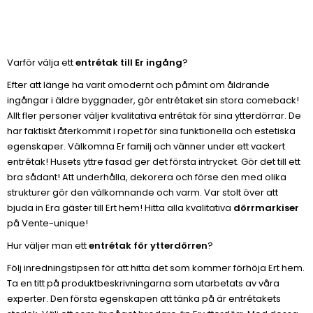
Varför välja ett
entrétak till Er ingång
?
Efter att länge ha varit omodernt och påmint om åldrande
ingångar i äldre byggnader, gör entrétaket sin stora comeback!
Allt fler personer väljer kvalitativa entrétak för sina ytterdörrar. De
har faktiskt återkommit i ropet för sina funktionella och estetiska
egenskaper. Välkomna Er familj och vänner under ett vackert
entrétak! Husets yttre fasad ger det första intrycket. Gör det till ett
bra sådant! Att underhålla, dekorera och förse den med olika
strukturer gör den välkomnande och varm. Var stolt över att
bjuda in Era gäster till Ert hem! Hitta alla kvalitativa
dörrmarkiser
på Vente-unique!
Hur väljer man ett
entrétak för ytterdörren
?
Följ inredningstipsen för att hitta det som kommer förhöja Ert hem.
Ta en titt på produktbeskrivningarna som utarbetats av våra
experter. Den första egenskapen att tänka på är entrétakets