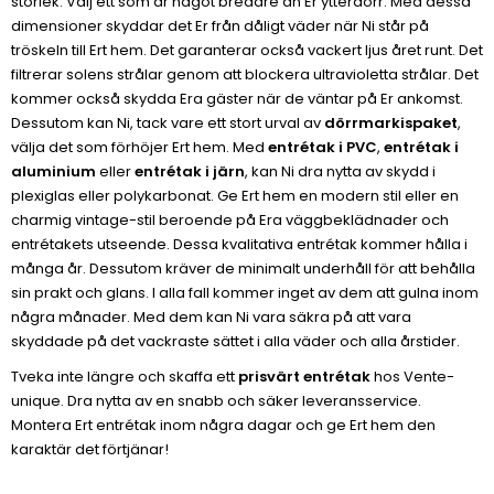
storlek. Välj ett som är något bredare än Er ytterdörr. Med dessa
dimensioner skyddar det Er från dåligt väder när Ni står på
tröskeln till Ert hem. Det garanterar också vackert ljus året runt. Det
filtrerar solens strålar genom att blockera ultravioletta strålar. Det
kommer också skydda Era gäster när de väntar på Er ankomst.
Dessutom kan Ni, tack vare ett stort urval av
dörrmarkispaket
,
välja det som förhöjer Ert hem. Med
entrétak i PVC
,
entrétak i
aluminium
eller
entrétak i järn
, kan Ni dra nytta av skydd i
plexiglas eller polykarbonat. Ge Ert hem en modern stil eller en
charmig vintage-stil beroende på Era väggbeklädnader och
entrétakets utseende. Dessa kvalitativa entrétak kommer hålla i
många år. Dessutom kräver de minimalt underhåll för att behålla
sin prakt och glans. I alla fall kommer inget av dem att gulna inom
några månader. Med dem kan Ni vara säkra på att vara
skyddade på det vackraste sättet i alla väder och alla årstider.
Tveka inte längre och skaffa ett
prisvärt entrétak
hos Vente-
unique. Dra nytta av en snabb och säker leveransservice.
Montera Ert entrétak inom några dagar och ge Ert hem den
karaktär det förtjänar!