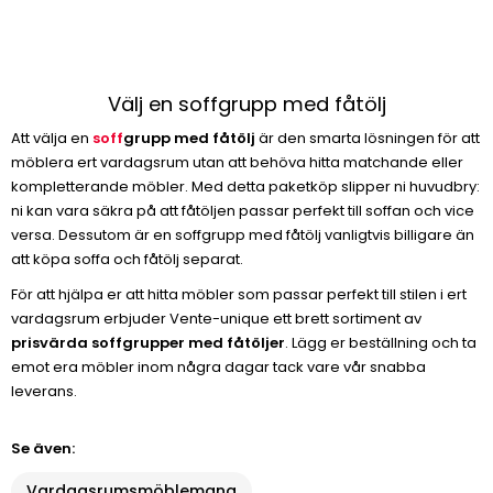
Välj en soffgrupp med fåtölj
Att välja en
soff
grupp med fåtölj
är den smarta lösningen för att
möblera ert vardagsrum utan att behöva hitta matchande eller
kompletterande möbler. Med detta paketköp slipper ni huvudbry:
ni kan vara säkra på att fåtöljen passar perfekt till soffan och vice
versa. Dessutom är en soffgrupp med fåtölj vanligtvis billigare än
att köpa soffa och fåtölj separat.
För att hjälpa er att hitta möbler som passar perfekt till stilen i ert
vardagsrum erbjuder Vente-unique ett brett sortiment av
prisvärda soffgrupper med fåtöljer
. Lägg er beställning och ta
emot era möbler inom några dagar tack vare vår snabba
leverans.
Se även:
Vardagsrumsmöblemang