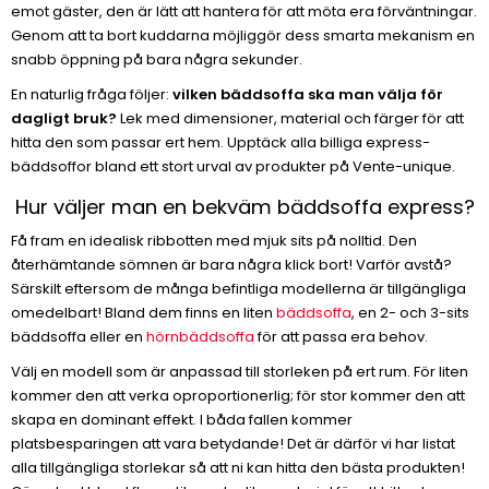
emot gäster, den är lätt att hantera för att möta era förväntningar.
Genom att ta bort kuddarna möjliggör dess smarta mekanism en
snabb öppning på bara några sekunder.
En naturlig fråga följer:
vilken bäddsoffa ska man välja för
dagligt bruk?
Lek med dimensioner, material och färger för att
hitta den som passar ert hem. Upptäck alla billiga express-
bäddsoffor bland ett stort urval av produkter på Vente-unique.
Hur väljer man en bekväm bäddsoffa express?
Få fram en idealisk ribbotten med mjuk sits på nolltid. Den
återhämtande sömnen är bara några klick bort! Varför avstå?
Särskilt eftersom de många befintliga modellerna är tillgängliga
omedelbart! Bland dem finns en liten
bäddsoffa
, en 2- och 3-sits
bäddsoffa eller en
hörnbäddsoffa
för att passa era behov.
Välj en modell som är anpassad till storleken på ert rum. För liten
kommer den att verka oproportionerlig; för stor kommer den att
skapa en dominant effekt. I båda fallen kommer
platsbesparingen att vara betydande! Det är därför vi har listat
alla tillgängliga storlekar så att ni kan hitta den bästa produkten!