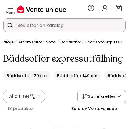
Meny
 fåtöljer
Allt om soffor
Soffor
Bäddsoffor
Bäddsoffor expressutfäl
Bäddsoffor expressutfällning
Bäddsoffor 120 cm
Bäddsoffor 140 cm
Bäddsoffo
Alla filter
Sortera efter
1
113 produkter
Såld av Vente-unique