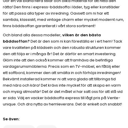
Gör ert val bland flera stilar och olika material för att hitta den
rätta! Den finns i express-bäddsoffa i läder, tyg eller konstläder
för att passa alla typer av inredning. Oavsett om ni har ett
samtida, klassiskt, med vintage charm eller mycket modernt rum,
finns bäddsoffan garanterat i vårt stora sortiment!
Och bland alla dessa modeller,
vilken är den bästa
bäddsoffan?
Det är den som ni kan föreställa er i ert hem! Tack
vare kvaliteten på klädseln och den robusta strukturen kommer
den att följa er i många år! Det är därför en smart investering.
Glöm inte att den också kommer att framhäva de befintliga
vardagsrumsmöblerna. Precis som en TV-möbel, en fåtölj eller
ett soffbord, kommer den att smälta in och förhöja inredningen!
Bekvämt installerad kommer ni att vara glada att tillbringa tid
med nära och kära! Det krävs inte mycket för att skapa en varm
och mysig atmosfär! Det är det målet vi har satt oss för att stå vid
er sida. Välj en vacker bäddsoffa express till lågt pris på Vente-
unique. Och dra nytta av hemleverans. Det är enkelt och snabbt!
Se även: