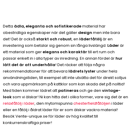
Detta
ädla, eleganta och sofistikerade
material har
obestridliga egenskaper när det gäller
design
men inte bara
det! Det är också
starkt och robust
, en
läderfåtölj
är en
investering som betalar sig genom sin långa livslängd.
Läder
är
ett material som ger
elegans och karaktär
till ert rum och
passar enkelt in i alla typer av inredning. En annan fördel är
hur
lätt det är att underhålla
! Det räcker att följa några
rekommendationer för att bevara
lädrets lyster
under hela
användningstiden, till exempel att inte utsätta det för direkt solljus
och vara uppmärksam på kattklor som kan skada det på nolltid!
Med tiden kommer lädret att
patineras
och ge den
vintage-
look
som vi älskar! Ni kan hitta det i olika former, vare sig det är en
relaxfåtölj i läder
, den mytomspunna
chesterfieldfåtöljen
i läder
eller en fåtölj i åldrat läder för er som älskar vackra material!
Besök Vente-unique.se för läder av hög kvalitet till
konkurrenskraftiga priser!