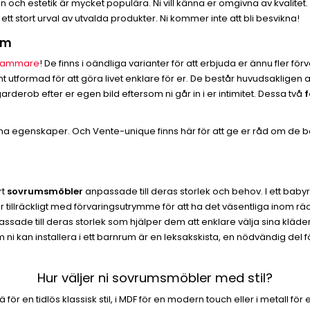
och estetik är mycket populära. Ni vill känna er omgivna av kvalitet.
ett stort urval av utvalda produkter. Ni kommer inte att bli besvikna!
um
dkammare
! De finns i oändliga varianter för att erbjuda er ännu fler f
t utformad för att göra livet enklare för er. De består huvudsakligen a
rderob efter er egen bild eftersom ni går in i er intimitet. Dessa två
f
egenskaper. Och Vente-unique finns här för att ge er råd om de bäs
rt
sovrumsmöbler
anpassade till deras storlek och behov. I ett baby
tillräckligt med förvaringsutrymme för att ha det väsentliga inom räc
assade till deras storlek som hjälper dem att enklare välja sina klä
m ni kan installera i ett barnrum är en leksakskista, en nödvändig del
Hur väljer ni sovrumsmöbler med stil?
rä för en tidlös klassisk stil, i MDF för en modern touch eller i metall f