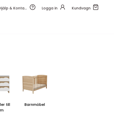
Hjälp & Kontakt
Logga in
Kundvagn
r till
Barnmöbel
um