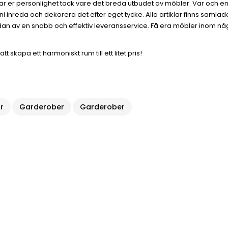
ar er personlighet tack vare det breda utbudet av möbler. Var och e
nreda och dekorera det efter eget tycke. Alla artiklar finns samlade p
edan av en snabb och effektiv leveransservice. Få era möbler inom någr
tt skapa ett harmoniskt rum till ett litet pris!
r
Garderober
Garderober