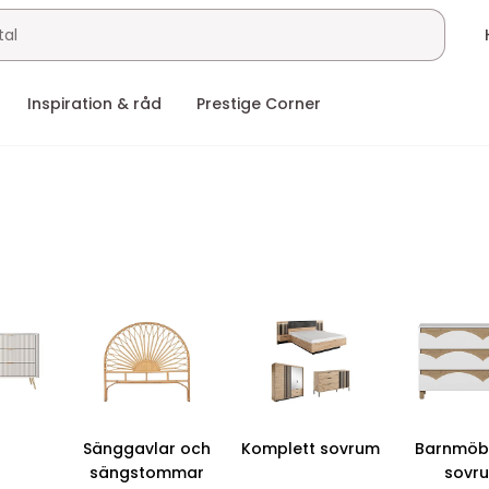
Inspiration & råd
Prestige Corner
å
Sänggavlar och
Komplett sovrum
Barnmöble
sängstommar
sovr