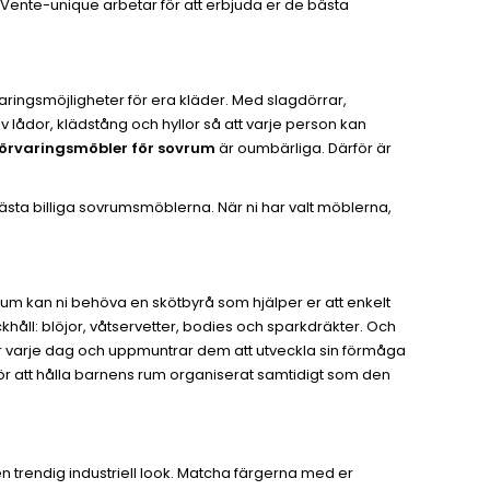
 Vente-unique arbetar för att erbjuda er de bästa
örvaringsmöjligheter för era kläder. Med slagdörrar,
v lådor, klädstång och hyllor så att varje person kan
örvaringsmöbler för sovrum
är oumbärliga. Därför är
ta billiga sovrumsmöblerna. När ni har valt möblerna,
rum kan ni behöva en skötbyrå som hjälper er att enkelt
khåll: blöjor, våtservetter, bodies och sparkdräkter. Och
der varje dag och uppmuntrar dem att utveckla sin förmåga
 för att hålla barnens rum organiserat samtidigt som den
ör en trendig industriell look. Matcha färgerna med er