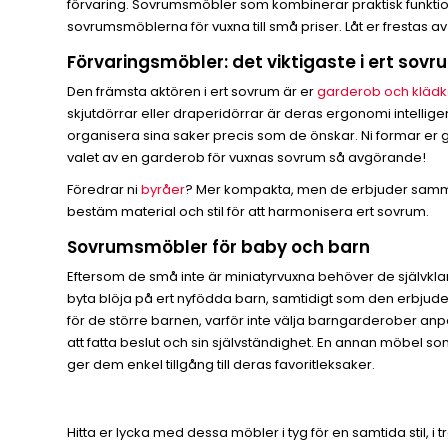
förvaring. Sovrumsmöbler som kombinerar praktisk funktion 
sovrumsmöblerna för vuxna till små priser. Låt er frestas av 
Förvaringsmöbler: det viktigaste i ert sovr
Den främsta aktören i ert sovrum är er
garderob och klä
skjutdörrar eller draperidörrar är deras ergonomi intelligen
organisera sina saker precis som de önskar. Ni formar er ga
valet av en garderob för vuxnas sovrum så avgörande!
Föredrar ni
byråer
? Mer kompakta, men de erbjuder samma 
bestäm material och stil för att harmonisera ert sovrum.
Sovrumsmöbler för baby och barn
Eftersom de små inte är miniatyrvuxna behöver de självkla
byta blöja på ert nyfödda barn, samtidigt som den erbjuder 
för de större barnen, varför inte välja barngarderober anp
att fatta beslut och sin självständighet. En annan möbel so
ger dem enkel tillgång till deras favoritleksaker.
Hitta er lycka med dessa möbler i tyg för en samtida stil, i t