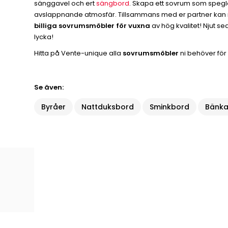
sänggavel och ert
sängbord
. Skapa ett sovrum som spegl
avslappnande atmosfär. Tillsammans med er partner kan ni i
billiga sovrumsmöbler för vuxna
av hög kvalitet! Njut s
lycka!
Hitta på Vente-unique alla
sovrumsmöbler
ni behöver för a
Se även:
Byråer
Nattduksbord
Sminkbord
Bänka