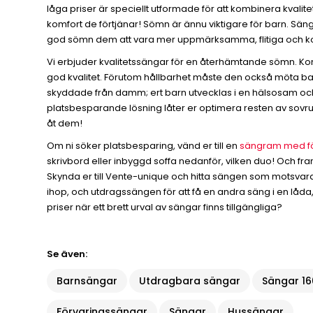
låga priser är speciellt utformade för att kombinera kvalite
komfort de förtjänar! Sömn är ännu viktigare för barn. Sän
god sömn dem att vara mer uppmärksamma, flitiga och ko
Vi erbjuder kvalitetssängar för en återhämtande sömn. Kom
god kvalitet. Förutom hållbarhet måste den också möta bar
skyddade från damm; ert barn utvecklas i en hälsosam och 
platsbesparande lösning låter er optimera resten av sov
åt dem!
Om ni söker platsbesparing, vänd er till en
sängram med fö
skrivbord eller inbyggd soffa nedanför, vilken duo! Och fra
Skynda er till Vente-unique och hitta sängen som motsvarar
ihop, och utdragssängen för att få en andra säng i en låda
priser när ett brett urval av sängar finns tillgängliga?
Se även:
Barnsängar
Utdragbara sängar
Sängar 16
Förvaringssängar
Sängar
Hussängar