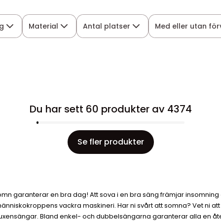
g
Material
Antal platser
Med eller utan för
Du har sett 60 produkter av 4374
Se fler produkter
mn garanterar en bra dag! Att sova i en bra säng främjar insomning oc
människokroppens vackra maskineri. Har ni svårt att somna? Vet ni att
vuxensängar. Bland enkel- och dubbelsängarna garanterar alla en åt