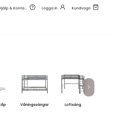
Hjälp & Kontakt
Logga in
Kundvagn
kåp
Våningssängar
Loftsäng
Utdrag