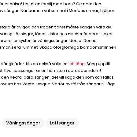
r för er hälsa! Har ni en familj med barn? Ge dem den
 av sängar. När barnen väl somnat i Morfeus armar, hjälper
erställa år av god och trogen tjänst måste sängen vara av
aringslösningar, lådor, kistor och nischer är deras saker
ror eller syster, är våningssängar ideala! Denna
tt harmonisera rummet. Skapa oförglömliga barndomsminnen
r sängkläder. Ni kan också välja en
loftsäng
. Säng upptill,
met. Kvalitetssängar är en hörnsten i deras barndom!
: den nedfällbara sängen, det vill säga den som kan fällas
sovrum hos Vente-unique. Varför avstå från sängar till låga
Våningssängar
Loftsängar