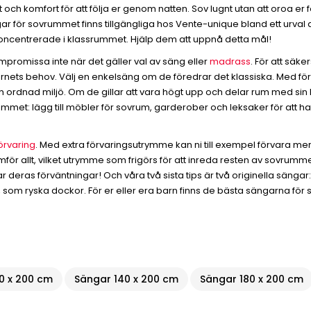
t och komfort för att följa er genom natten. Sov lugnt utan att oroa e
gar för sovrummet finns tillgängliga hos Vente-unique bland ett urval
ncentrerade i klassrummet. Hjälp dem att uppnå detta mål!
promissa inte när det gäller val av säng eller
madrass
. För att säk
nets behov. Välj en enkelsäng om de föredrar det klassiska. Med förv
ordnad miljö. Om de gillar att vara högt upp och delar rum med sin b
rummet: lägg till möbler för sovrum, garderober och leksaker för a
rvaring
. Med extra förvaringsutrymme kan ni till exempel förvara me
mför allt, vilket utrymme som frigörs för att inreda resten av sovrum
 deras förväntningar! Och våra två sista tips är två originella sängar
, som ryska dockor. För er eller era barn finns de bästa sängarna för 
0 x 200 cm
Sängar 140 x 200 cm
Sängar 180 x 200 cm