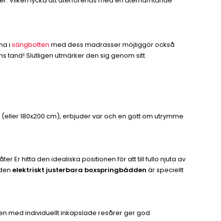
ter. Vilken lycka att återförenas med en återhämtande
na i
sängbotten
med dess madrasser möjliggör också
dens tand! Slutligen utmärker den sig genom sitt
 (eller 180x200 cm), erbjuder var och en gott om utrymme
Er hitta den idealiska positionen för att till fullo njuta av
 den
elektriskt justerbara boxspringbädden
är speciellt
en med individuellt inkapslade resårer ger god