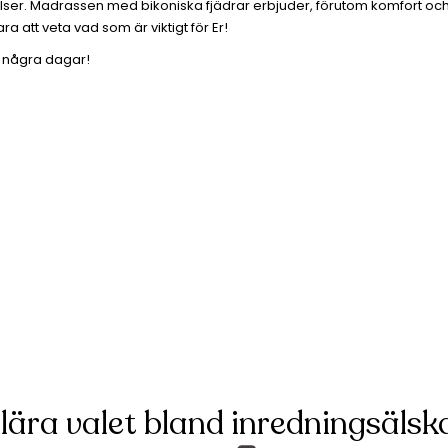
er. Madrassen med bikoniska fjädrar erbjuder, förutom komfort och luf
att veta vad som är viktigt för Er!
m några dagar!
lära valet bland inredningsälska