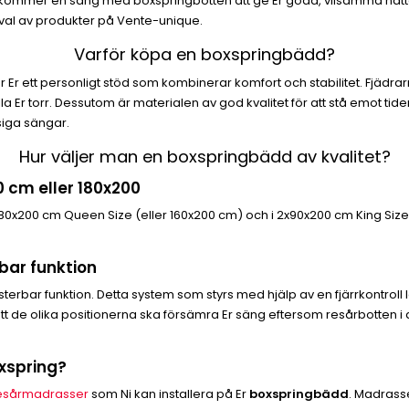
gen kommer en säng med boxspringbotten att ge Er goda, vilsamma nät
 urval av produkter på Vente-unique.
Varför köpa en boxspringbädd?
 ett personligt stöd som kombinerar komfort och stabilitet. Fjädrar
ålla Er torr. Dessutom är materialen av god kvalitet för att stå emot ti
siga sängar.
Hur väljer man en boxspringbädd av kvalitet?
0 cm eller 180x200
80x200 cm Queen Size (eller 160x200 cm) och i 2x90x200 cm King Size
bar funktion
ar funktion. Detta system som styrs med hjälp av en fjärrkontroll låter 
att de olika positionerna ska försämra Er säng eftersom resårbotten i
oxspring?
esårmadrasser
som Ni kan installera på Er
boxspringbädd
. Madrass