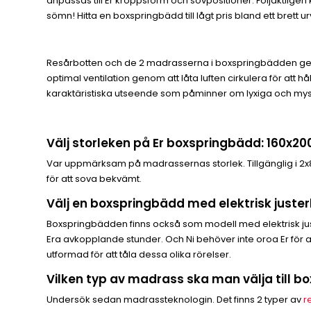
anpassas till Er kroppsform och sovpositioner. Följaktli
sömn! Hitta en boxspringbädd till lågt pris bland ett brett
Resårbotten och de 2 madrasserna i boxspringbädden ger Er
optimal ventilation genom att låta luften cirkulera för att h
karaktäristiska utseende som påminner om lyxiga och my
Välj storleken på Er boxspringbädd: 160x20
Var uppmärksam på madrassernas storlek. Tillgänglig i 2x
för att sova bekvämt.
Välj en boxspringbädd med elektrisk juster
Boxspringbädden finns också som modell med elektrisk justerb
Era avkopplande stunder. Och Ni behöver inte oroa Er för 
utformad för att tåla dessa olika rörelser.
Vilken typ av madrass ska man välja till b
Undersök sedan madrassteknologin. Det finns 2 typer av
r