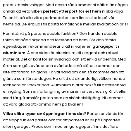
produktbeskrivningar. Med dessa råd kommer ni bättre än någon
annan att veta vilken
perfekt ytterport för ert hem
ni ska välja.
Ta en titt på alla våra portmodeller som finns listade på vår
hemsida. De erbjuds till bästa förhållande mellan kvalitet och pris!
Har ni tänkt på portens dubbla funktion? Den har den dubbla
rollen att både skydda och försköna ert hem. För den första
egenskapen rekommenderar vi att ni väljer en
garageport i
aluminium
. Å ena sidan är aluminium ett elegant och robust
material. Det är känt för sin livslängd och sitt enkla underhåll. Med
åren som går, oväder och oväntade små stötar, kommer den
inte att förlora sin glans. Ta väl hand om den så kommer den att
glänsa som första dagen. Ha alltid ett oklanderligt välkomnande
tack vare en vacker port. Aluminium bidrar också till estetiken vid
er ingång. Som en förlängning av muren runt ert hus, i grå, vit eller
svart färg, framstår porten som en skönhetstillgång! Ni kommer
att vara glada att komma hem på kvällen!
Vilka olika typer av öppningar finns det?
Porten används för
att släppa in era gäster och för att parkera er bil på uppfarten
eller i garaget. Precis som med en garageport finns det flera