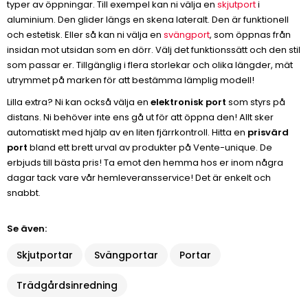
typer av öppningar. Till exempel kan ni välja en
skjutport
i
aluminium. Den glider längs en skena lateralt. Den är funktionell
och estetisk. Eller så kan ni välja en
svängport
, som öppnas från
insidan mot utsidan som en dörr. Välj det funktionssätt och den stil
som passar er. Tillgänglig i flera storlekar och olika längder, mät
utrymmet på marken för att bestämma lämplig modell!
Lilla extra? Ni kan också välja en
elektronisk port
som styrs på
distans. Ni behöver inte ens gå ut för att öppna den! Allt sker
automatiskt med hjälp av en liten fjärrkontroll. Hitta en
prisvärd
port
bland ett brett urval av produkter på Vente-unique. De
erbjuds till bästa pris! Ta emot den hemma hos er inom några
dagar tack vare vår hemleveransservice! Det är enkelt och
snabbt.
Se även:
Skjutportar
Svängportar
Portar
Trädgårdsinredning