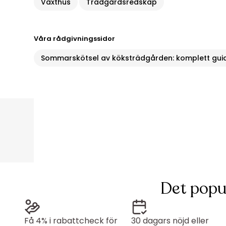
Växthus
Trädgårdsredskap
Våra rådgivningssidor
Sommarskötsel av köksträdgården: komplett guide
Det popu
Få 4% i rabattcheck för
30 dagars nöjd eller