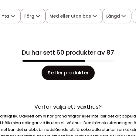
Yta
Färg
Med eller utan bas
Längd
Du har sett 60 produkter av 87
Se fler produkter
Varför välja ett växthus?
 lantligt liv. Oavsett om ni har gröna fingrar eller inte, blir det allt p
hålla sina odlingar vid liv utan ett växthus. Den främsta utmaningen ä
mot kan det snabbt bli nedslående att försöka odla plantor i en kökst