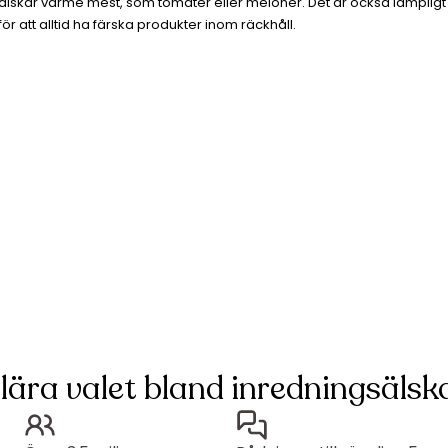
om älskar värme mest, som tomater eller meloner. Det är också lämpligt
ör att alltid ha färska produkter inom räckhåll.
lära valet bland inredningsälska