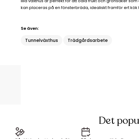
lilla växthus är perfekt för att odla frukt och grönsaker s
kan placeras på en fönsterbräda, idealiskt framför ert kök f
Se även:
Tunnelväxthus
Trädgårdsarbete
Det popu