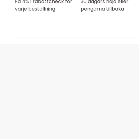
Få 4% i rabattcheck för
30 dagars nöjd eller
varje beställning
pengarna tillbaka