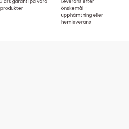
3 års garanti på våra
Leverans efter
produkter
önskemål –
upphämtning eller
hemleverans