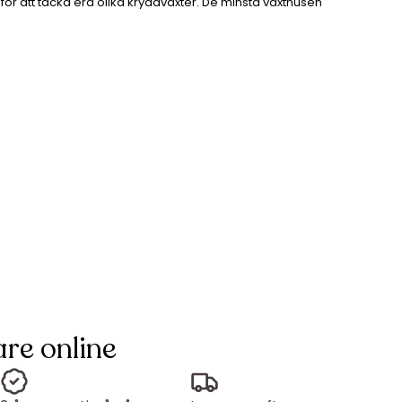
 för att täcka era olika kryddväxter. De minsta växthusen
re online