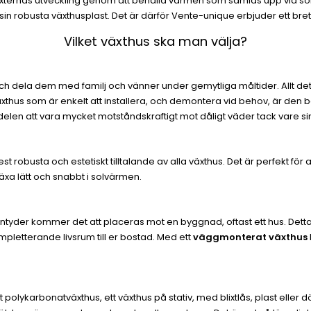
l växternas utveckling genom att behålla värmen som samlas upp via so
in robusta växthusplast. Det är därför Vente-unique erbjuder ett brett 
Vilket växthus ska man välja?
ch dela dem med familj och vänner under gemytliga måltider. Allt det
växthus som är enkelt att installera, och demontera vid behov, är den 
delen att vara mycket motståndskraftigt mot dåligt väder tack vare sin 
est robusta och estetiskt tilltalande av alla växthus. Det är perfekt f
växa lätt och snabbt i solvärmen.
ntyder kommer det att placeras mot en byggnad, oftast ett hus. Det
mpletterande livsrum till er bostad. Med ett
väggmonterat växthus
 polykarbonatväxthus, ett växthus på stativ, med blixtlås, plast eller d