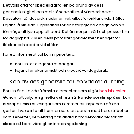
Det väljs ofta för speciella tillfällen på grund av dess
genomskinlighet och motståndskraft mot värmechocker.
Dessutom tål det diskmaskinen väl, vilket förenklar underhållet.
Fajans, å sin sida, uppskattas för sina färgglada design och sin
förmåga att lysa upp ett bord. Det är mer prisvärt och passar bra
för dagligt bruk. Men dess porositet gör det mer benäget för
fläckar och skador vid stötar.
För ett informerat val kan ni prioritera:
Porslin för eleganta middagar.
Fajans för ekonomiskt och kreativt vardagsbruk.
Köp av designporslin för en vacker dukning
Porslin är ett av de främsta elementen som utgör
bordskonsten
.
Genom att välja
originella och utmärkande porslinspjäser
kan
ni skapa unika dukningar som kommer att imponera på era
gäster. Tveka inte att harmonisera ert porslin med bordstillbehör
som servetter, servettring och andra borddekorationer för att
skapa ett bord värdigt en inredningstidning.