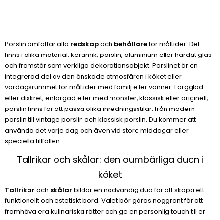
Porslin omfattar alla
redskap
och
behållare
för måltider. Det
finns i olika material: keramik, porslin, aluminium eller härdat glas
och framstår som verkliga dekorationsobjekt. Porslinet är en
integrerad del av den önskade atmosfären i köket eller
vardagsrummet för måltider med familj eller vänner. Färgglad
eller diskret, enfärgad eller med mönster, klassisk eller originell,
porslin finns för att passa olika inredningsstilar: från modern
porslin till vintage porslin och klassisk porslin. Du kommer att
använda det varje dag och även vid stora middagar eller
speciella tillfällen.
Tallrikar och skålar: den oumbärliga duon i
köket
Tallrikar
och
skålar
bildar en nödvändig duo för att skapa ett
funktionellt och estetiskt bord. Valet bör göras noggrant för att
framhäva era kulinariska rätter och ge en personlig touch till er