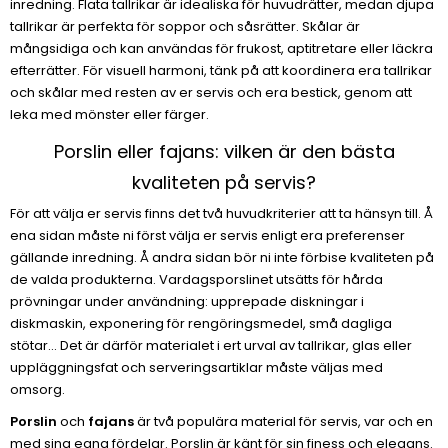
inredning. Flata tallrikar är idealiska för huvudrätter, medan djupa
tallrikar är perfekta för soppor och såsrätter. Skålar är
mångsidiga och kan användas för frukost, aptitretare eller läckra
efterrätter. För visuell harmoni, tänk på att koordinera era tallrikar
och skålar med resten av er servis och era bestick, genom att
leka med mönster eller färger.
Porslin eller fajans: vilken är den bästa
kvaliteten på servis?
För att välja er servis finns det två huvudkriterier att ta hänsyn till. Å
ena sidan måste ni först välja er servis enligt era preferenser
gällande inredning. Å andra sidan bör ni inte förbise kvaliteten på
de valda produkterna. Vardagsporslinet utsätts för hårda
prövningar under användning: upprepade diskningar i
diskmaskin, exponering för rengöringsmedel, små dagliga
stötar... Det är därför materialet i ert urval av tallrikar, glas eller
uppläggningsfat och serveringsartiklar måste väljas med
omsorg.
Porslin
och
fajans
är två populära material för servis, var och en
med sina egna fördelar. Porslin är känt för sin finess och elegans.