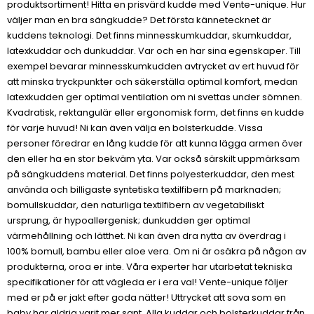
produktsortiment! Hitta en prisvärd kudde med Vente-unique. Hur
väljer man en bra sängkudde? Det första kännetecknet är
kuddens teknologi. Det finns minnesskumkuddar, skumkuddar,
latexkuddar och dunkuddar. Var och en har sina egenskaper. Till
exempel bevarar minnesskumkudden avtrycket av ert huvud för
att minska tryckpunkter och säkerställa optimal komfort, medan
latexkudden ger optimal ventilation om ni svettas under sömnen.
Kvadratisk, rektangulär eller ergonomisk form, det finns en kudde
för varje huvud! Ni kan även välja en bolsterkudde. Vissa
personer föredrar en lång kudde för att kunna lägga armen över
den eller ha en stor bekväm yta. Var också särskilt uppmärksam
på sängkuddens material. Det finns polyesterkuddar, den mest
använda och billigaste syntetiska textilfibern på marknaden;
bomullskuddar, den naturliga textilfibern av vegetabiliskt
ursprung, är hypoallergenisk; dunkudden ger optimal
värmehållning och lätthet. Ni kan även dra nytta av överdrag i
100% bomull, bambu eller aloe vera. Om ni är osäkra på någon av
produkterna, oroa er inte. Våra experter har utarbetat tekniska
specifikationer för att vägleda er i era val! Vente-unique följer
med er på er jakt efter goda nätter! Uttrycket att sova som en
baby har aldrig varit mer sant. Alla kuddar och bolsterkuddar från