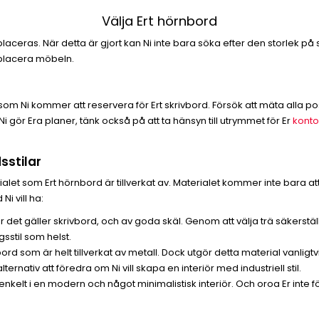
Välja Ert hörnbord
placeras. När detta är gjort kan Ni inte bara söka efter den storlek
 placera möbeln.
om Ni kommer att reservera för Ert skrivbord. Försök att mäta alla p
gör Era planer, tänk också på att ta hänsyn till utrymmet för Er
konto
dsstilar
erialet som Ert hörnbord är tillverkat av. Materialet kommer inte bara
Ni vill ha:
är det gäller skrivbord, och av goda skäl. Genom att välja trä säkerställ
sstil som helst.
vbord som är helt tillverkat av metall. Dock utgör detta material vanligt
lternativ att föredra om Ni vill skapa en interiör med industriell stil.
enkelt i en modern och något minimalistisk interiör. Och oroa Er inte för