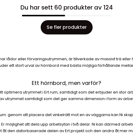
Du har sett 60 produkter av 124
Se fler produkter
ar lådor eller förvaringsutrymmen, är tillverkade av massivt trä eller 
uder ett stort urval av hörnbord med bästa möjliga förhållande mellan kv
Ett hörnbord, men varför?
optimera utrymmet i Ert rum, samtidigt som det erbjuder en stor arbet
v utrymmet samtidigt som det ger samma dimension i form av arbetsyt
rum: genom att placera det vinkelrätt mot en av väggarna kan Ni skapa
Er möjlighet att dela upp arbetsytan i två delar. Ni kan därmed arb
det åt den datorbaserade delen av Ert projekt och den andra åt mer m