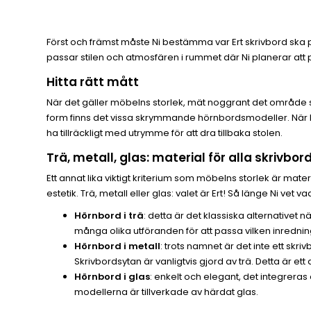
Först och främst måste Ni bestämma var Ert skrivbord ska 
passar stilen och atmosfären i rummet där Ni planerar att
Hitta rätt mått
När det gäller möbelns storlek, mät noggrant det område s
form finns det vissa skrymmande hörnbordsmodeller. När Ni 
ha tillräckligt med utrymme för att dra tillbaka stolen.
Trä, metall, glas: material för alla skrivbor
Ett annat lika viktigt kriterium som möbelns storlek är mat
estetik. Trä, metall eller glas: valet är Ert! Så länge Ni vet vad 
Hörnbord i trä
: detta är det klassiska alternativet n
många olika utföranden för att passa vilken inredning
Hörnbord i metall
: trots namnet är det inte ett skri
Skrivbordsytan är vanligtvis gjord av trä. Detta är ett a
Hörnbord i glas
: enkelt och elegant, det integreras 
modellerna är tillverkade av härdat glas.