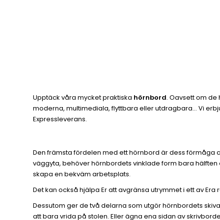
Upptäck våra mycket praktiska
hörnbord
. Oavsett om de h
moderna, multimediala, flyttbara eller utdragbara... Vi erbj
Expressleverans.
Den främsta fördelen med ett hörnbord är dess förmåga att 
väggyta, behöver hörnbordets vinklade form bara hälften a
skapa en bekväm arbetsplats.
Det kan också hjälpa Er att avgränsa utrymmet i ett av Era 
Dessutom ger de två delarna som utgör hörnbordets skiva 
att bara vrida på stolen. Eller ägna ena sidan av skrivbor