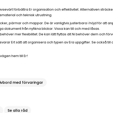
värt förbättra Er organisation och effektivitet. Alternativen sträcker 
smaterial och teknisk utrustning.
öcker, pärmar och mappar. De är vanligtvis justerbara i höjd för att a
iga dokument från nyfikna blickar. Vissa kan till och med låsas.
höver mer flexibilitet. De kan lätt flyttas dit Ni behöver dem och fö
arar Ert sätt att organisera och typen av Era uppgifter. Se också till a
vägen hem till Er!
ivbord med förvaringar
Se alla råd