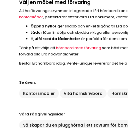
Välj en möbel med förvaring
Att ha förvaringsutrymmen integrerade i Ert hörnbord kan avse
kontorslådor
, perfekta för att förvara Era dokument, kontor
Öppna hyllor
ger snabb och enkel tillgång till Era b
Lådor
låter Er dölja och skydda viktiga eller personl
Hjulförsedda lådenheter
är perfekta för dem som be
Tänk på att välja ett
hörnbord med förvaring
som bäst motsv
förvara alla Era nödvändigheter.
Beställ Ert hörnbord idag, Vente-unique levererar det hela 
Se även:
Kontorsmöbler
Vita hörnskrivbord
Hörnskr
Våra rådgivningssidor
Så skapar du en plugghörna i ett sovrum för barn