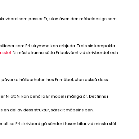
 på skrivbord som passar Er, utan även den möbeldesign som
ositioner som Ert utrymme kan erbjuda. Trots sin kompakta
rsstol
: Ni måste kunna sätta Er bekvämt vid skrivbordet och
 att påverka hållbarheten hos Er möbel, utan också dess
er Ni att Ni kan behålla Er möbel i många år. Det finns i
vis en del av dess struktur, särskilt möbelns ben.
 att se Ert skrivbord gå sönder i tusen bitar vid minsta stöt: