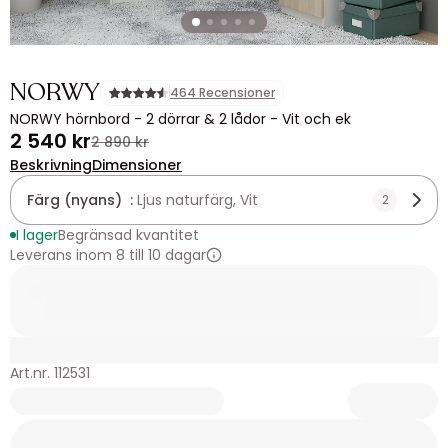
NORWY
464 Recensioner
NORWY hörnbord - 2 dörrar & 2 lådor - Vit och ek
2 540 kr
2 890 kr
Beskrivning
Dimensioner
Färg (nyans) :
Ljus naturfärg, Vit
2
I lager
Begränsad kvantitet
Leverans inom 8 till 10 dagar
Art.nr. 112531