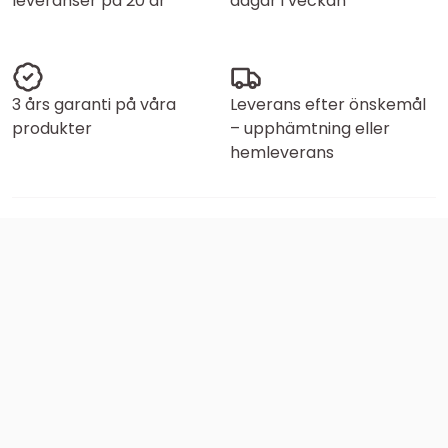
leveranser på 20 år
dagar i veckan
3 års garanti på våra
Leverans efter önskemål
produkter
– upphämtning eller
hemleverans