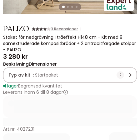
PALIZO
3 Recensioner
Staket för nedgrävning i träeffekt H148 cm - Kit med 9
samextruderade kompositbrädor + 2 antracitfärgade stolpar
- PALIZO
3 280 kr
Beskrivning
Dimensioner
Typ av kit :
Startpaket
2
I lager
Begränsad kvantitet
Leverans inom 6 till 8 dagar
Art.nr. 4027231