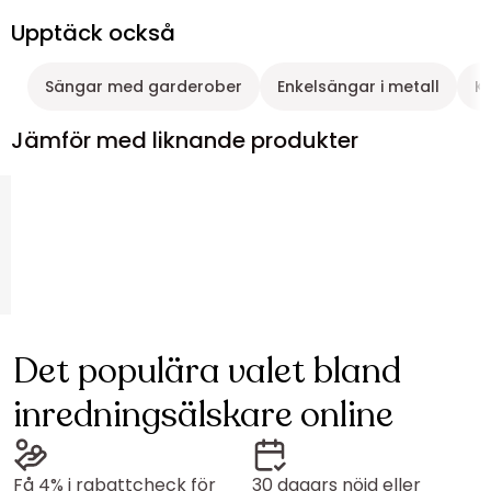
Upptäck också
Sängar med garderober
Enkelsängar i metall
K
Jämför med liknande produkter
Det populära valet bland
inredningsälskare online
Få 4% i rabattcheck för
30 dagars nöjd eller