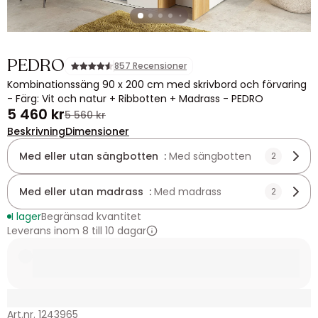
PEDRO
857 Recensioner
Kombinationssäng 90 x 200 cm med skrivbord och förvaring
- Färg: Vit och natur + Ribbotten + Madrass - PEDRO
5 460 kr
5 560 kr
Beskrivning
Dimensioner
Med eller utan sängbotten :
Med sängbotten
2
Med eller utan madrass :
Med madrass
2
I lager
Begränsad kvantitet
Leverans inom 8 till 10 dagar
Art.nr. 1243965