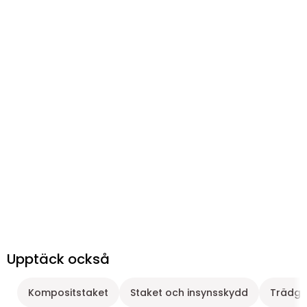
Upptäck också
Kompositstaket
Staket och insynsskydd
Trädgå