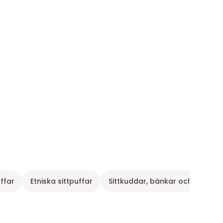
uffar
Etniska sittpuffar
Sittkuddar, bänkar och fotpall