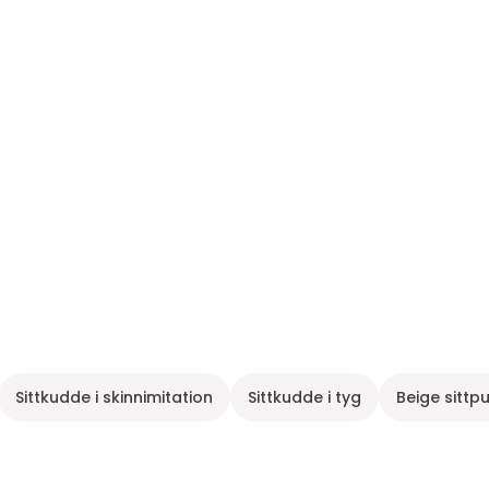
Sittkudde i skinnimitation
Sittkudde i tyg
Beige sittp