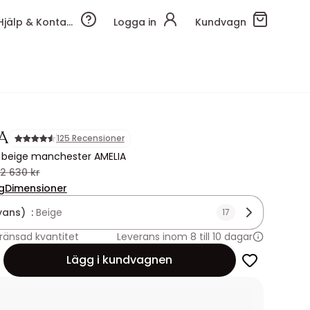
Hjälp & Kontakt
Logga in
Kundvagn
A
125 Recensioner
i beige manchester AMELIA
2 630 kr
g
Dimensioner
yans) :
Beige
17
ränsad kvantitet
Leverans inom 8 till 10 dagar
Lägg i kundvagnen