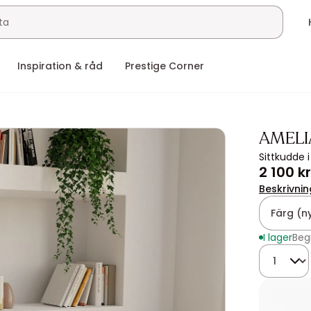
Inspiration & råd
Prestige Corner
AMELI
Sittkudde 
2 100 kr
Beskrivnin
Färg (n
I lager
Beg
Kvantitet