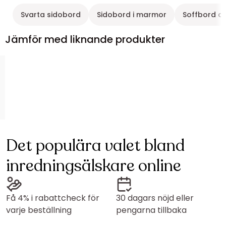
Svarta sidobord
Sidobord i marmor
Soffbord oc
Jämför med liknande produkter
Det populära valet bland
inredningsälskare online
Få 4% i rabattcheck för
30 dagars nöjd eller
varje beställning
pengarna tillbaka