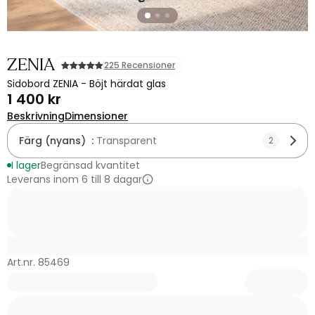
ZENIA
225 Recensioner
Sidobord ZENIA - Böjt härdat glas
1 400 kr
Beskrivning
Dimensioner
Färg (nyans) :
Transparent
2
I lager
Begränsad kvantitet
Leverans inom 6 till 8 dagar
Art.nr. 85469