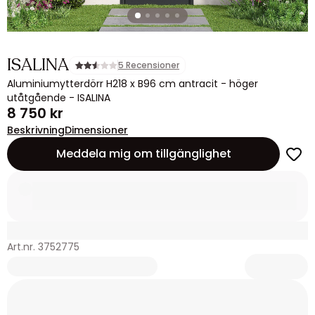
ISALINA
5 Recensioner
Aluminiumytterdörr H218 x B96 cm antracit - höger
utåtgående - ISALINA
8 750 kr
Beskrivning
Dimensioner
Meddela mig om tillgänglighet
Art.nr. 3752775