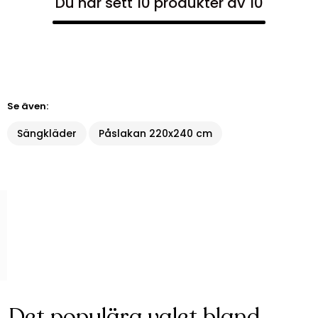
Du har sett 10 produkter av 10
Se även:
Sängkläder
Påslakan 220x240 cm
Det populära valet bland