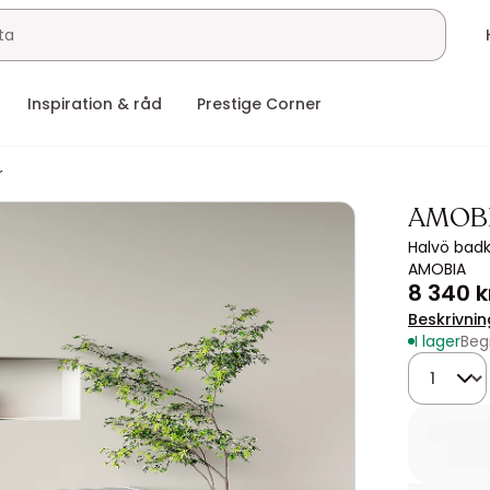
Inspiration & råd
Prestige Corner
r
AMOB
Halvö badka
AMOBIA
8 340 k
Beskrivnin
I lager
Beg
Kvantitet