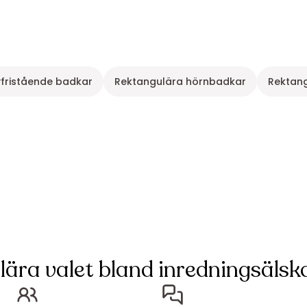
vfristående badkar
Rektangulära hörnbadkar
Rektan
lära valet bland inredningsälska