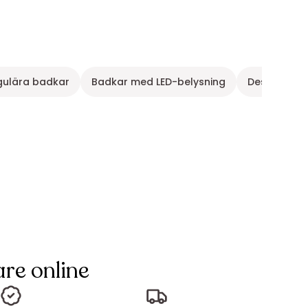
gulära badkar
Badkar med LED-belysning
Design dus
re online