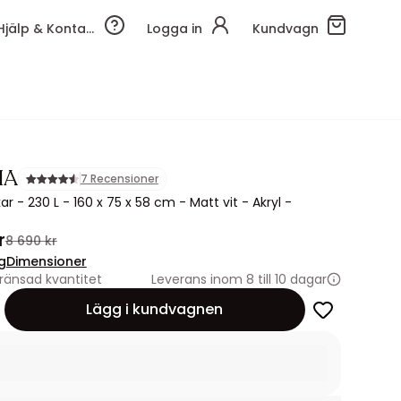
Hjälp & Kontakt
Logga in
Kundvagn
IA
7 Recensioner
r - 230 L - 160 x 75 x 58 cm - Matt vit - Akryl -
r
8 690 kr
g
Dimensioner
ränsad kvantitet
Leverans inom 8 till 10 dagar
Lägg i kundvagnen